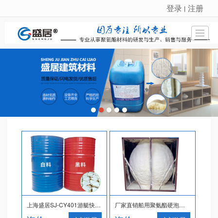
登录
注册
丨
很遗憾，因您的浏览器版本过低导致无法获得最佳浏览体验，推荐下载安装谷歌浏览器！
首页
公司介绍
产品展示
新闻动态
荣誉资质
工程案例
留言反馈
联系我们
上海盛居SJ-CY401游艇快艇船专用防水保温双组聚氨酯发泡剂
厂家直销船用聚氨酯硬泡发泡料 船体填充聚氨酯硬泡发泡料批发