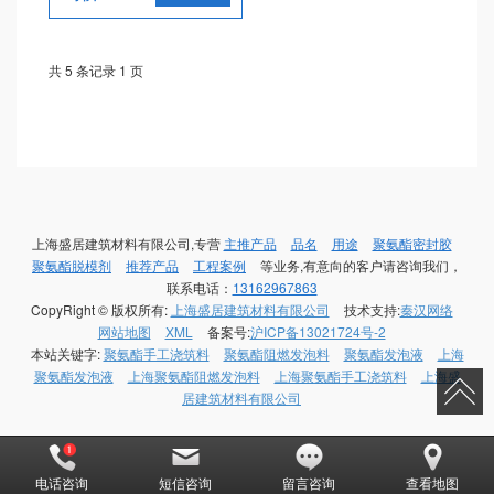
共 5 条记录 1 页
上海盛居建筑材料有限公司,专营
主推产品
品名
用途
聚氨酯密封胶
聚氨酯脱模剂
推荐产品
工程案例
等业务,有意向的客户请咨询我们，
联系电话：
13162967863
CopyRight © 版权所有:
上海盛居建筑材料有限公司
技术支持:
秦汉网络
网站地图
XML
备案号:
沪ICP备13021724号-2
本站关键字:
聚氨酯手工浇筑料
聚氨酯阻燃发泡料
聚氨酯发泡液
上海
聚氨酯发泡液
上海聚氨酯阻燃发泡料
上海聚氨酯手工浇筑料
上海盛
居建筑材料有限公司
电话咨询
短信咨询
留言咨询
查看地图