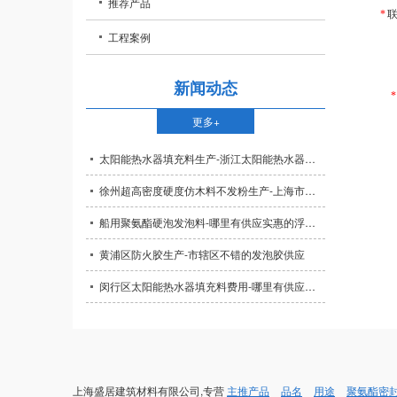
- 皮雕填充
推荐产品
*
- 聚氨酯发泡剂
- 门窗安装填缝
工程案例
- 聚氨酯泡沫填
- 太阳能热水汽
新闻动态
*
- 聚氨酯发泡料
- 冰箱冰柜冷库
更多+
- 聚氨酯AB料
- 管道料
太阳能热水器填充料生产-浙江太阳能热水器填充料厂家
- 聚氨酯组合料
- 外墙保温、墙
徐州超高密度硬度仿木料不发粉生产-上海市材质好的超高密度硬度仿木料不发粉推荐
- 聚氨酯硬泡
- 板材料
船用聚氨酯硬泡发泡料-哪里有供应实惠的浮桶浮漂游艇填充
- 聚氨酯软泡
- 螺帽螺栓罩杯填充
黄浦区防火胶生产-市辖区不错的发泡胶供应
- 防火胶
- 仿木料
闵行区太阳能热水器填充料费用-哪里有供应质量好的太阳能热水器填充料
- 水箱填充
- 游艇等船体填充
- 现场包装
上海盛居建筑材料有限公司,专营
主推产品
品名
用途
聚氨酯密