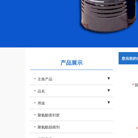
您当前的
产品展示
主推产品
*
- 聚氨酯黑白料
品名
- 双组份聚氨酯
- 聚氨酯密封发泡胶
用途
- 免钉胶
- 晶钢门钢木门
聚氨酯密封胶
- 聚氨酯清洗剂
- 仿真人体模特
聚氨酯脱模剂
*
- 聚氨酯发泡胶