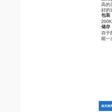
高的
好的
包装
200
储存
存于
能一
相关推