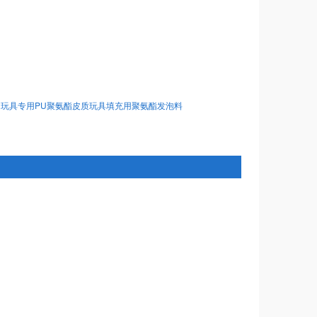
：
玩具专用PU聚氨酯皮质玩具填充用聚氨酯发泡料