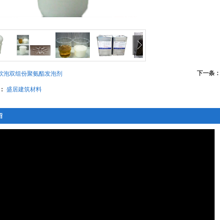
下一条
软泡双组份聚氨酯发泡剂
：
盛居建筑材料
绍