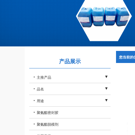
您当前的
产品展示
主推产品
- 聚氨酯黑白料
品名
- 双组份聚氨酯
- 聚氨酯密封发泡胶
用途
- 免钉胶
- 晶钢门钢木门
聚氨酯密封胶
- 聚氨酯清洗剂
- 仿真人体模特
聚氨酯脱模剂
- 聚氨酯发泡胶