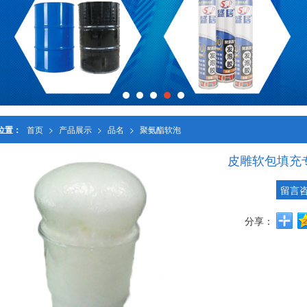
位置：
首页
>
产品展示
>
品名
>
聚氨酯软泡
皮雕软包填充
留言
分享：