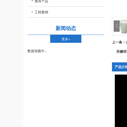
- 皮雕填充
推荐产品
- 聚氨酯发泡剂
- 门窗安装填缝
工程案例
- 聚氨酯泡沫填
- 太阳能热水汽
新闻动态
- 聚氨酯发泡料
- 冰箱冰柜冷库
更多+
上一条：
- 聚氨酯AB料
- 管道料
数据加载中...
关键词
- 聚氨酯组合料
- 外墙保温、墙
- 聚氨酯硬泡
- 板材料
产品介
- 聚氨酯软泡
- 螺帽螺栓罩杯填充
- 防火胶
- 仿木料
- 水箱填充
- 游艇等船体填充
- 现场包装