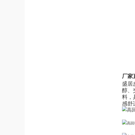
厂家
盛居
醇、
料，
感舒