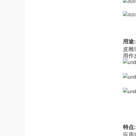
用途:
皮雕
用作
特点:
应用