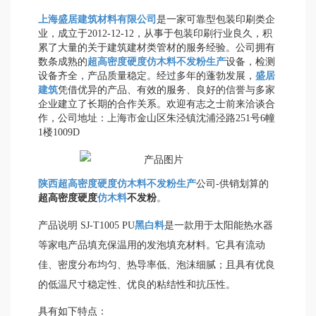
上海盛居建筑材料有限公司
是一家可靠型包装印刷类企
业，成立于2012-12-12，从事于包装印刷行业良久，积
累了大量的关于建筑建材类管材的服务经验。公司拥有
数条成熟的
超高密度硬度仿木料不发粉生产
设备，检测
设备齐全，产品质量稳定。经过多年的蓬勃发展，
盛居
建筑
凭借优异的产品、有效的服务、良好的信誉与多家
企业建立了长期的合作关系。欢迎有志之士前来洽谈合
作，公司地址：上海市金山区朱泾镇沈浦泾路251号6幢
1楼1009D
陕西超高密度硬度仿木料不发粉生产
公司-供销划算的
超高密度硬度
仿木料
不发粉
。
产品说明 SJ-T1005 PU
黑白料
是一款用于太阳能热水器
等家电产品填充保温用的发泡填充材料。它具有流动
佳、密度分布均匀、热导率低、泡沫细腻；且具有优良
的低温尺寸稳定性、优良的粘结性和抗压性。
具有如下特点：