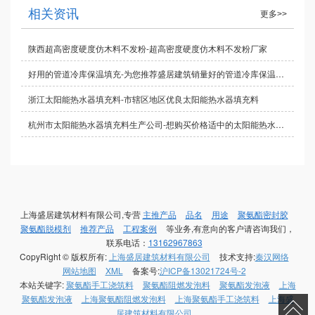
相关资讯
更多>>
陕西超高密度硬度仿木料不发粉-超高密度硬度仿木料不发粉厂家
好用的管道冷库保温填充-为您推荐盛居建筑销量好的管道冷库保温填充物
浙江太阳能热水器填充料-市辖区地区优良太阳能热水器填充料
杭州市太阳能热水器填充料生产公司-想购买价格适中的太阳能热水器填充料，选择盛居建筑
上海盛居建筑材料有限公司,专营
主推产品
品名
用途
聚氨酯密封胶
聚氨酯脱模剂
推荐产品
工程案例
等业务,有意向的客户请咨询我们，
联系电话：
13162967863
CopyRight © 版权所有:
上海盛居建筑材料有限公司
技术支持:
秦汉网络
网站地图
XML
备案号:
沪ICP备13021724号-2
本站关键字:
聚氨酯手工浇筑料
聚氨酯阻燃发泡料
聚氨酯发泡液
上海
聚氨酯发泡液
上海聚氨酯阻燃发泡料
上海聚氨酯手工浇筑料
上海盛
居建筑材料有限公司