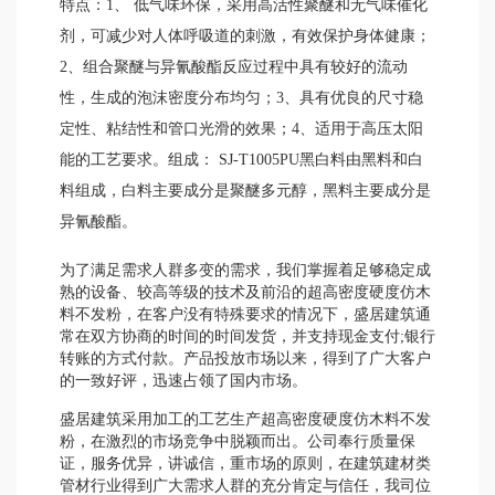
特点：1、 低气味环保，采用高活性聚醚和无气味催化
剂，可减少对人体呼吸道的刺激，有效保护身体健康；
2、组合聚醚与异氰酸酯反应过程中具有较好的流动
性，生成的泡沫密度分布均匀；3、具有优良的尺寸稳
定性、粘结性和管口光滑的效果；4、适用于高压太阳
能的工艺要求。组成： SJ-T1005PU黑白料由黑料和白
料组成，白料主要成分是聚醚多元醇，黑料主要成分是
异氰酸酯。
为了满足需求人群多变的需求，我们掌握着足够稳定成
熟的设备、较高等级的技术及前沿的超高密度硬度仿木
料不发粉，在客户没有特殊要求的情况下，盛居建筑通
常在双方协商的时间的时间发货，并支持现金支付;银行
转账的方式付款。产品投放市场以来，得到了广大客户
的一致好评，迅速占领了国内市场。
盛居建筑采用加工的工艺生产超高密度硬度仿木料不发
粉，在激烈的市场竞争中脱颖而出。公司奉行质量保
证，服务优异，讲诚信，重市场的原则，在建筑建材类
管材行业得到广大需求人群的充分肯定与信任，我司位